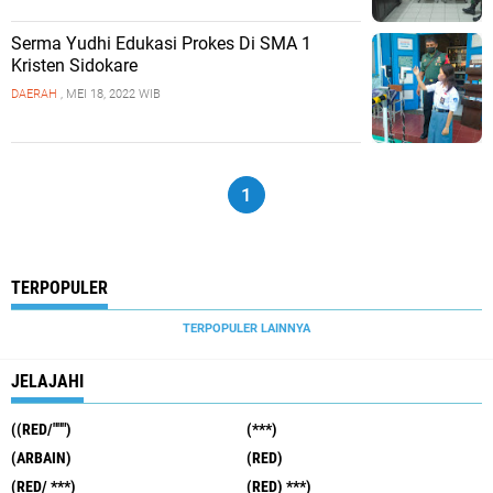
Serma Yudhi Edukasi Prokes Di SMA 1
Kristen Sidokare
DAERAH
, MEI 18, 2022 WIB
1
TERPOPULER
TERPOPULER LAINNYA
JELAJAHI
((RED/""")
(***)
(ARBAIN)
(RED)
(RED/ ***)
(RED) ***)