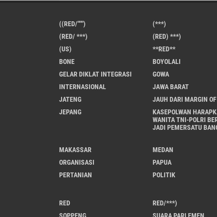
((RED/""")
(***)
(RED/ ***)
(RED) ***)
(US)
**RED**
BONE
BOYOLALI
GELAR DIKLAT INTEGRASI
GOWA
INTERNASIONAL
JAWA BARAT
JATENG
JAUH DARI MARGIN OF
JEPANG
KASEPOLWAN HARAPK
WANITA TNI-POLRI BE
JADI PEMERSATU BAN
MAKASSAR
MEDAN
ORGANISASI
PAPUA
PERTANIAN
POLITIK
RED
RED/***)
SOPPENG
SUARA PARLEMEN