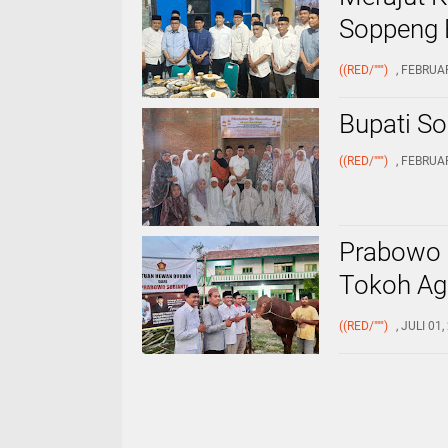
Soppeng 
di Bulan
((RED/""")
, FEBRUA
Bupati S
((RED/""")
, FEBRUA
Prabowo 
Tokoh Aga
Mus, hin
((RED/""")
, JULI 01