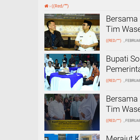
›
((Red/""")
Bersama 
Tim Wase
((RED/""")
, FEBRUA
Bupati S
Pemerint
((RED/""")
, FEBRUA
Bersama 
Tim Wase
((RED/""")
, FEBRUA
Merajut 