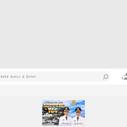
J
7 
Beranda