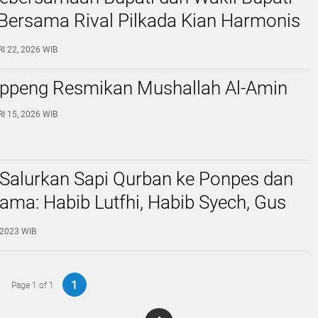
Bersama Rival Pilkada Kian Harmonis
 Ramadhan
RI 22, 2026 WIB
oppeng Resmikan Mushallah Al-Amin
RI 15, 2026 WIB
Salurkan Sapi Qurban ke Ponpes dan
ma: Habib Lutfhi, Habib Syech, Gus
gga Gus Baha
, 2023 WIB
1
Page 1 of 1