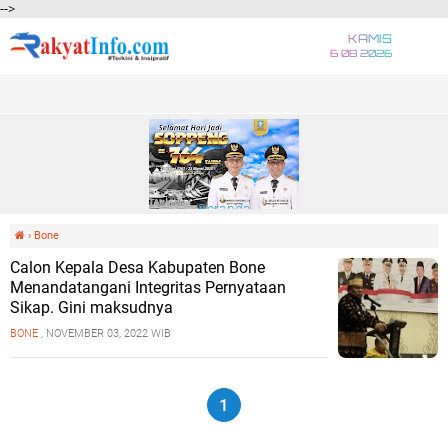
-->
KAMIS
6 08 2026
Beranda
›
Bone
Calon Kepala Desa Kabupaten Bone
Menandatangani Integritas Pernyataan
Sikap. Gini maksudnya
BONE
, NOVEMBER 03, 2022 WIB
1