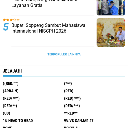
Layanan Gratis
Bupati Soppeng Sambut Mahasiswa
Internasional NISCPH 2026
TERPOPULER LAINNYA
JELAJAHI
((RED/""")
(***)
(ARBAIN)
(RED)
(RED/ ***)
(RED) ***)
(RED/**)
(RED/***)
(US)
**RED**
1% HEAD TO HEAD
9% VS GANJAR 47