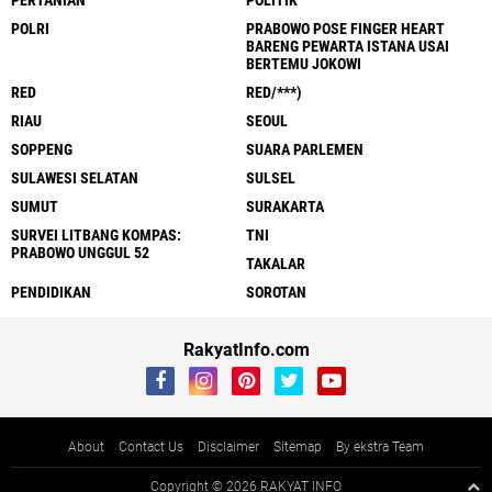
PERTANIAN
POLITIK
POLRI
PRABOWO POSE FINGER HEART
BARENG PEWARTA ISTANA USAI
BERTEMU JOKOWI
RED
RED/***)
RIAU
SEOUL
SOPPENG
SUARA PARLEMEN
SULAWESI SELATAN
SULSEL
SUMUT
SURAKARTA
SURVEI LITBANG KOMPAS:
TNI
PRABOWO UNGGUL 52
TAKALAR
PENDIDIKAN
SOROTAN
RakyatInfo.com
About
Contact Us
Disclaimer
Sitemap
By ekstra Team
Copyright ©
2026 RAKYAT INFO