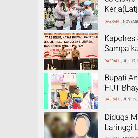
Kerja(Lat
Soppeng
DAERAH
, NOVEMB
Kapolres
Sampaika
PJU di Ac
DAERAH
, JULI 17
Bupati An
HUT Bhay
DAERAH
, JUNI 19
Diduga M
Laringgi 