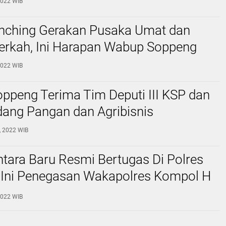
 2022 WIB
nching Gerakan Pusaka Umat dan
erkah, Ini Harapan Wabup Soppeng
 2022 WIB
ppeng Terima Tim Deputi III KSP dan
dang Pangan dan Agribisnis
0, 2022 WIB
tara Baru Resmi Bertugas Di Polres
 Ini Penegasan Wakapolres Kompol H
 Yunus
 2022 WIB