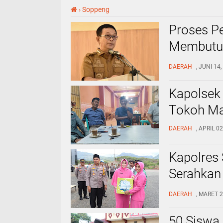
›
Soppeng
Proses Pe
Membutuh
Mekanis
DAERAH
, JUNI 14
Kapolsek
Tokoh Ma
DAERAH
, APRIL 0
Kapolres
Serahkan 
Soppeng
DAERAH
, MARET 2
50 Siswa 