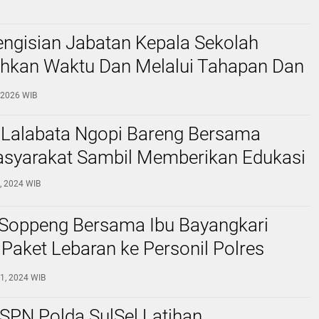
ngisian Jabatan Kepala Sekolah
kan Waktu Dan Melalui Tahapan Dan
me
, 2026 WIB
 Lalabata Ngopi Bareng Bersama
syarakat Sambil Memberikan Edukasi
2, 2024 WIB
 Soppeng Bersama Ibu Bayangkari
Paket Lebaran ke Personil Polres
1, 2024 WIB
SPN Polda SulSel Latihan