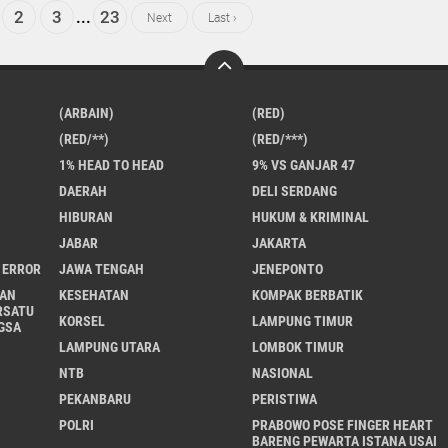
2
3
...
23
Next
Last ›
(ARBAIN)
(RED)
(RED/**)
(RED/***)
1% HEAD TO HEAD
9% VS GANJAR 47
DAERAH
DELI SERDANG
HIBURAN
HUKUM & KRIMINAL
JABAR
JAKARTA
 ERROR
JAWA TENGAH
JENEPONTO
AN
KESEHATAN
KOMPAK BERBATIK
RSATU
KORSEL
LAMPUNG TIMUR
GSA
LAMPUNG UTARA
LOMBOK TIMUR
NTB
NASIONAL
PEKANBARU
PERISTIWA
POLRI
PRABOWO POSE FINGER HEART
BARENG PEWARTA ISTANA USAI