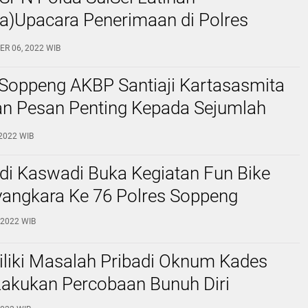
ja)Upacara Penerimaan di Polres
ER 06, 2022 WIB
 Soppeng AKBP Santiaji Kartasasmita
n Pesan Penting Kepada Sejumlah
ara Sertijab
, 2022 WIB
di Kaswadi Buka Kegiatan Fun Bike
angkara Ke 76 Polres Soppeng
, 2022 WIB
iliki Masalah Pribadi Oknum Kades
Lakukan Percobaan Bunuh Diri