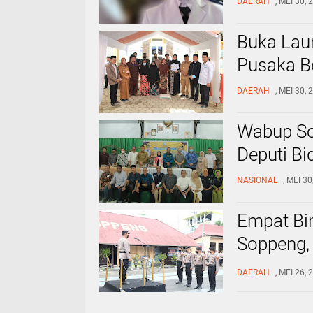
DAERAH
, MEI 30,
Buka Lau
Pusaka B
DAERAH
, MEI 30,
Wabup So
Deputi Bi
NASIONAL
, MEI 3
Empat Bin
Soppeng,
Muhiddin
DAERAH
, MEI 26,