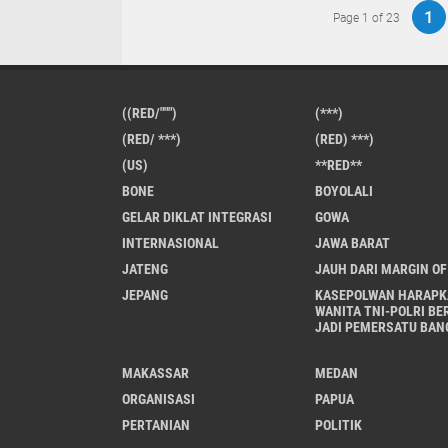
1
Page 1 of 23
((RED/""")
(***)
(RED/ ***)
(RED) ***)
(US)
**RED**
BONE
BOYOLALI
GELAR DIKLAT INTEGRASI
GOWA
INTERNASIONAL
JAWA BARAT
JATENG
JAUH DARI MARGIN OF
JEPANG
KASEPOLWAN HARAPK
WANITA TNI-POLRI BE
JADI PEMERSATU BAN
MAKASSAR
MEDAN
ORGANISASI
PAPUA
PERTANIAN
POLITIK