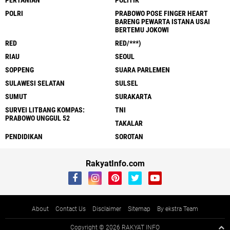
PERTANIAN
POLITIK
POLRI
PRABOWO POSE FINGER HEART
BARENG PEWARTA ISTANA USAI
BERTEMU JOKOWI
RED
RED/***)
RIAU
SEOUL
SOPPENG
SUARA PARLEMEN
SULAWESI SELATAN
SULSEL
SUMUT
SURAKARTA
SURVEI LITBANG KOMPAS:
TNI
PRABOWO UNGGUL 52
TAKALAR
PENDIDIKAN
SOROTAN
RakyatInfo.com
About
Contact Us
Disclaimer
Sitemap
By ekstra Team
Copyright ©
2026 RAKYAT INFO