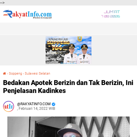
-->
JUM'AT
7 08 2026
Beranda
›
Soppeng
›
Sulawesi Selatan
Bedakan Apotek Berizin dan Tak Berizin, Ini Penjelasan Kadinkes
Bedakan Apotek Berizin dan Tak Berizin, Ini
Penjelasan Kadinkes
RAKYATINFO.COM
, Februari 14, 2022 WIB