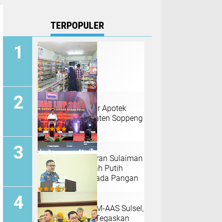
TERPOPULER
Terbaru! Ini Daftar Apotek
Berizin di Kabupaten Soppeng
Mentan Andi Amran Sulaiman
Ajak Laskar Merah Putih
Kawal Swasembada Pangan
Dukung Target PM-AAS Sulsel,
Bupati Soppeng Tegaskan