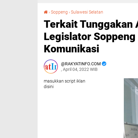
Terkait Tunggakan Air Instansi Pemerintah, Legislator Soppeng Minta PDAM Kedepankan Komunikasi
›
Soppeng
›
Sulawesi Selatan
Terkait Tunggakan A
Legislator Soppen
Komunikasi
RAKYATINFO.COM
, April 04, 2022 WIB
masukkan script iklan
disini