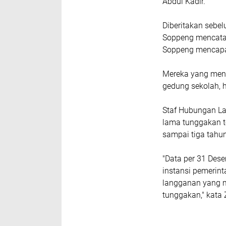
Abdul Kadir.
Diberitakan sebe
Soppeng mencatat
Soppeng mencapa
Mereka yang menu
gedung sekolah, h
Staf Hubungan L
lama tunggakan t
sampai tiga tahun
"Data per 31 Des
instansi pemerint
langganan yang m
tunggakan," kata 